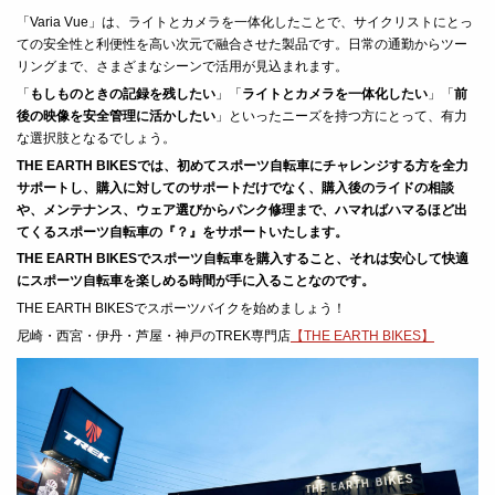
「Varia Vue」は、ライトとカメラを一体化したことで、サイクリストにとっ
ての安全性と利便性を高い次元で融合させた製品です。日常の通勤からツー
リングまで、さまざまなシーンで活用が見込まれます。
「
もしものときの記録を残したい
」「
ライトとカメラを一体化したい
」「
前
後の映像を安全管理に活かしたい
」といったニーズを持つ方にとって、有力
な選択肢となるでしょう。
THE EARTH BIKESでは、初めてスポーツ自転車にチャレンジする方を全力
サポートし、
購入に対してのサポートだけでなく、購入後のライドの相談
や、メンテナンス、ウェア選びからパンク修理まで、ハマればハマるほど出
てくるスポーツ自転車の『？』をサポートいたします。
THE EARTH BIKESでスポーツ自転車を購入すること、それは安心して快適
にスポーツ自転車を楽しめる時間が手に入ることなのです。
THE EARTH BIKESでスポーツバイクを始めましょう！
尼崎・西宮・伊丹・芦屋・神戸のTREK専門店
【THE EARTH BIKES】