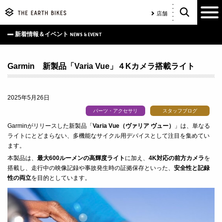
店舗
新着情報＆イベント
NEWS & EVENT
Garmin 新製品「Varia Vue」４Kカメラ搭載ライト
2025年5月26日
パーツ・アクセサリ
スタッフブログ
Garminがリリースした新製品「
Varia Vue（ヴァリア ヴュー）
」は、単なる
ライトにとどまらない、多機能なサイクル用デバイスとして注目を集めてい
ます。
本製品は、
最大600ルーメンの高輝度ライト
に加え、
4K対応の前方カメラ
を
搭載し、走行中の映像記録や事故発生時の証拠保存といった、
安全性と記録
性の両立
を目的としています。