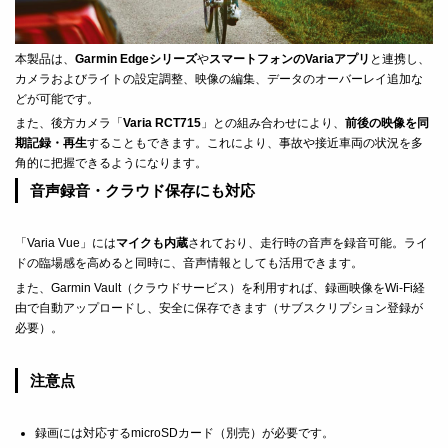
本製品は、
Garmin Edgeシリーズ
や
スマートフォンのVariaアプリ
と連携し、
カメラおよびライトの設定調整、映像の編集、データのオーバーレイ追加な
どが可能です。
また、後方カメラ「
Varia RCT715
」との組み合わせにより、
前後の映像を同
期記録・再生
することもできます。これにより、事故や接近車両の状況を多
角的に把握できるようになります。
音声録音・クラウド保存にも対応
「Varia Vue」には
マイクも内蔵
されており、走行時の音声を録音可能。ライ
ドの臨場感を高めると同時に、音声情報としても活用できます。
また、Garmin Vault（クラウドサービス）を利用すれば、録画映像をWi-Fi経
由で自動アップロードし、安全に保存できます（サブスクリプション登録が
必要）。
注意点
録画には対応するmicroSDカード（別売）が必要です。