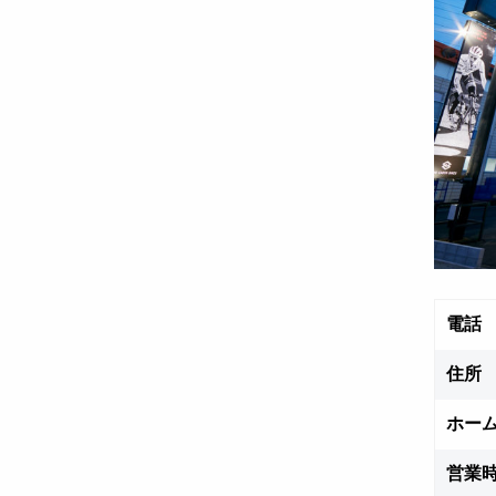
電話
住所
ホー
営業