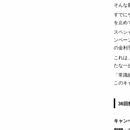
そんな
すでに
を止め
スペシャ
ンペー
の金利
これは
たな一
「常識
このキ
36
キャン