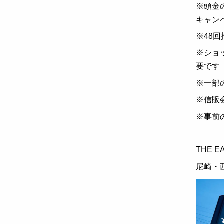
※頭金
キャン
※48回
※ショ
要です
※一部
※信販
※事前
THE 
尼崎・