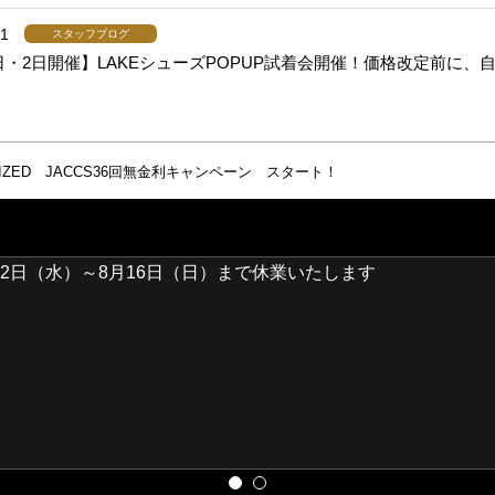
31
スタッフブログ
日・2日開催】LAKEシューズPOPUP試着会開催！価格改定前に
ALIZED JACCS36回無金利キャンペーン スタート！
2日（水）～8月16日（日）まで休業いたします
30日(日)開催】ORBEA試乗会＆バレイワークス買取イベント開催