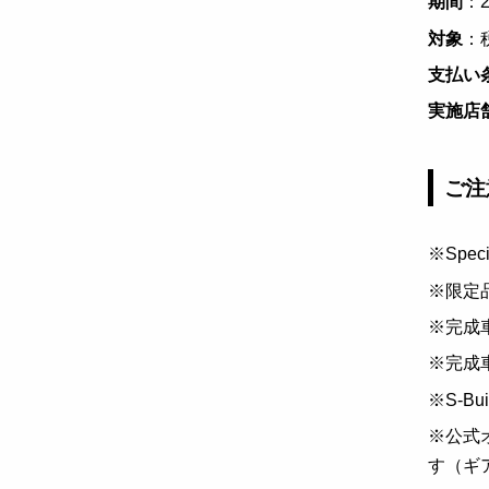
期間
：
対象
：
支払い
実施店
ご注
※Spe
※限定
※完成
※完成
※S-
※公式
す（ギ