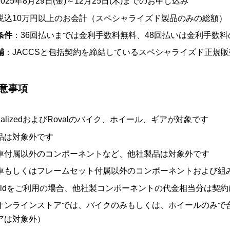
2025年8月29日(金)～12月25日(木)までのお申し込み
税込10万円以上のお会計（スペシャライズド製品のみの総額）
条件
：36回払いまでは金利手数料無料、48回払いは金利手数
舗
：JACCSと包括契約を締結しているスペシャライズド正規販
意事項
cializedおよびRovalのバイク、ホイール、ギアが対象です
品は対象外です
車付属以外のコンポーネントなど、他社製品は対象外です
車もしくはフレームセット付属以外のコンポーネントおよび組
Buildをご利用の場合、他社製コンポーネントの代金相当分は契
オンラインストアでは、バイクのみもしくは、ホイールのみで合
アは対象外）