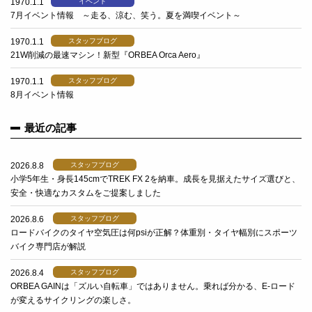
1970.1.1
イベント
7月イベント情報 ～走る、涼む、笑う。夏を満喫イベント～
1970.1.1
スタッフブログ
21W削減の最速マシン！新型『ORBEA Orca Aero』
1970.1.1
スタッフブログ
8月イベント情報
最近の記事
2026.8.8
スタッフブログ
小学5年生・身長145cmでTREK FX 2を納車。成長を見据えたサイズ選びと、
安全・快適なカスタムをご提案しました
2026.8.6
スタッフブログ
ロードバイクのタイヤ空気圧は何psiが正解？体重別・タイヤ幅別にスポーツ
バイク専門店が解説
2026.8.4
スタッフブログ
ORBEA GAINは「ズルい自転車」ではありません。乗れば分かる、E-ロード
が変えるサイクリングの楽しさ。