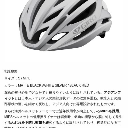
¥19,800
サイズ：S / M / L
カラー：
MATTE BLACK /WHITE SILVER / BLACK RED
深めの被り心地でどなたでも被りやすいように設計されている。
アジアンフ
ィット
とは日本人・アジア人の頭部形状データの収集を重ね、欧米人との頭
部形状の違いを細かく反映し、アジア人向けに専用設計されたものです。
さらに海外ヘルメットメーカーでは近年採用率が向上している
MIPSも採用
。
MIPSヘルメットの低摩擦ライナーは転倒時、斜角の衝撃から脳に対して発生
する
ねじれを予防し衝撃を緩和
するように設計されており、後遺症になる可