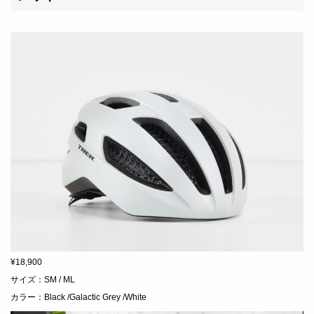
¥18,900
サイズ：SM / ML
カラー：Black /
Galactic Grey /White