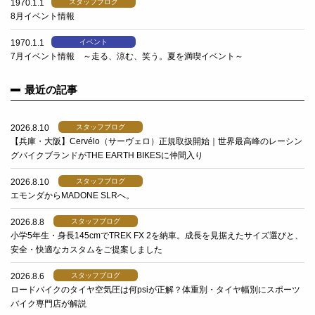
1970.1.1
スタッフブログ
8月イベント情報
1970.1.1
イベント
7月イベント情報 ～走る、涼む、笑う。夏を満喫イベント～
最近の記事
2026.8.10
スタッフブログ
【兵庫・大阪】Cervélo（サーヴェロ）正規取扱開始｜世界最高峰のレーシン
グバイクブランドがTHE EARTH BIKESに仲間入り
2026.8.10
スタッフブログ
エモンダからMADONE SLRへ。
2026.8.8
スタッフブログ
小学5年生・身長145cmでTREK FX 2を納車。成長を見据えたサイズ選びと、
安全・快適なカスタムをご提案しました
2026.8.6
スタッフブログ
ロードバイクのタイヤ空気圧は何psiが正解？体重別・タイヤ幅別にスポーツ
バイク専門店が解説