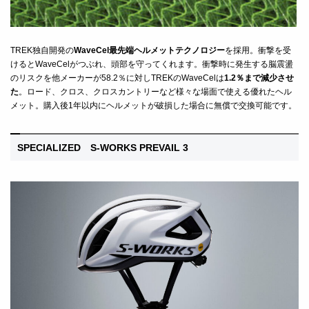
TREK独自開発の
WaveCel最先端ヘルメットテクノロジー
を採用。衝撃を受
けるとWaveCelがつぶれ、頭部を守ってくれます。衝撃時に発生する脳震盪
のリスクを他メーカーが58.2％に対しTREKのWaveCelは
1.2％まで減少させ
た
。ロード、クロス、クロスカントリーなど様々な場面で使える優れたヘル
メット。
購入後1年以内にヘルメットが破損した場合に無償で交換可能です。
SPECIALIZED S-WORKS PREVAIL 3