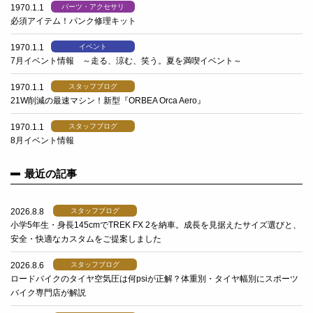
1970.1.1
パーツ・アクセサリ
必須アイテム！パンク修理キット
1970.1.1
イベント
7月イベント情報 ～走る、涼む、笑う。夏を満喫イベント～
1970.1.1
スタッフブログ
21W削減の最速マシン！新型『ORBEA Orca Aero』
1970.1.1
スタッフブログ
8月イベント情報
最近の記事
2026.8.8
スタッフブログ
小学5年生・身長145cmでTREK FX 2を納車。成長を見据えたサイズ選びと、
安全・快適なカスタムをご提案しました
2026.8.6
スタッフブログ
ロードバイクのタイヤ空気圧は何psiが正解？体重別・タイヤ幅別にスポーツ
バイク専門店が解説