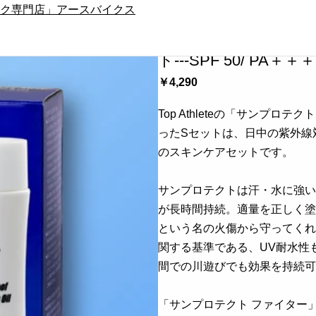
ク専門店」アースバイクス
Top Athlete 
ト---SPF 50/ PA
￥4,290
Top Athleteの「サンプ
ったSセットは、日中の紫外線
のスキンケアセットです。
サンプロテクトは汗・水に強い
が長時間持続。適量を正しく塗
という名の火傷から守ってくれ
関する基準である、UV耐水性
間での川遊びでも効果を持続可
「サンプロテクト ファイター