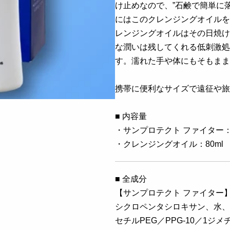
け止めなので、”石鹸で簡単に
にはこのクレンジングオイルを
レンジングオイルはその日焼け
な潤いは残してくれる低刺激処
す。濡れた手や体にもそもまま
携帯に便利なサイズで遠征や旅
■ 内容量
・サンプロテクト ファイター：
・クレンジングオイル：80ml
■ 全成分
【サンプロテクト ファイター
シクロペンタシロキサン、水、酸
セチルPEG／PPG-10／1