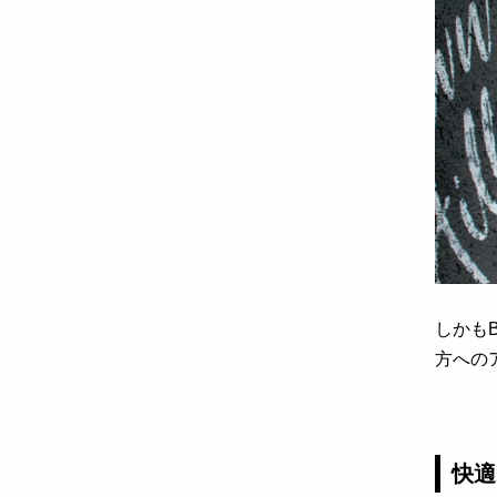
しかも
方への
快適