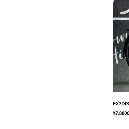
FX3D
¥7,800