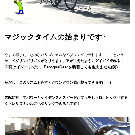
マジックタイムの始まりです♪
今まで感じたことのないリズミカルなペダリングで登れます・・・という
か、
ペダリングリズムがとりやすく、羽が生えたようにグイグイ登れる！
※羽はイメージです、BaroqueGearを装着しても生えません(笑)
ただし！このリズムを外すとグワングワン感が襲ってきます(>_<)
勾配に対してパワーとケイデンスとスピードがマッチした時、ビックリする
くらいリズミカルにペダリングできるんです！