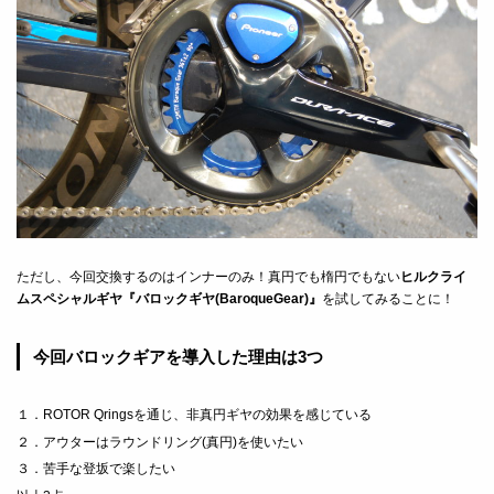
ただし、今回交換するのはインナーのみ！真円でも楕円でもない
ヒルクライ
ムスペシャルギヤ『バロックギヤ(BaroqueGear)』
を試してみることに！
今回バロックギアを導入した理由は3つ
１．ROTOR Qringsを通じ、非真円ギヤの効果を感じている
２．アウターはラウンドリング(真円)を使いたい
３．苦手な登坂で楽したい