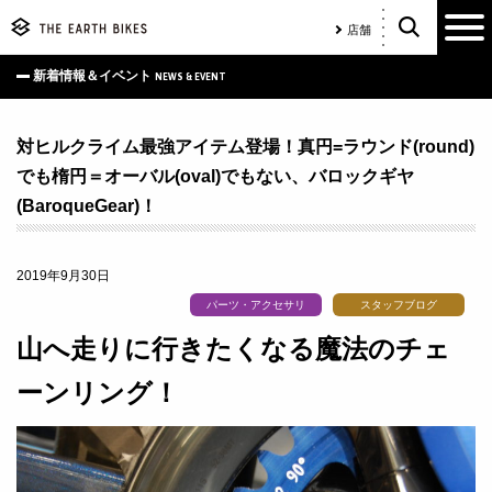
店舗
新着情報＆イベント
NEWS & EVENT
対ヒルクライム最強アイテム登場！真円=ラウンド(round)
でも楕円＝オーバル(oval)でもない、バロックギヤ
(BaroqueGear)！
2019年9月30日
パーツ・アクセサリ
スタッフブログ
山へ走りに行きたくなる魔法のチェ
ーンリング！