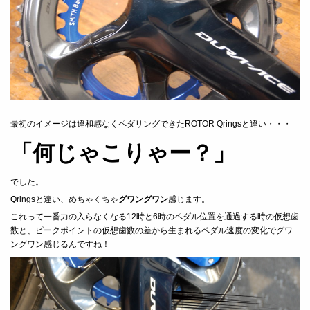
最初のイメージは違和感なくペダリングできたROTOR Qringsと違い・・・
「何じゃこりゃー？」
でした。
Qringsと違い、めちゃくちゃ
グワングワン
感じます。
これって一番力の入らなくなる12時と6時のペダル位置を通過する時の仮想歯
数と、ピークポイントの仮想歯数の差から生まれるペダル速度の変化でグワ
ングワン感じるんですね！