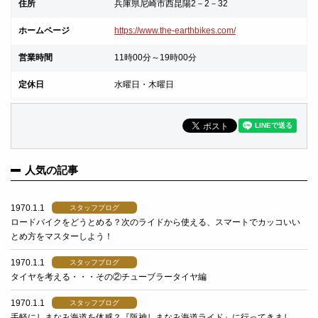
住所
兵庫県尼崎市西昆陽2－2－32
ホームページ
https://www.the-earthbikes.com/
営業時間
11時00分～19時00分
定休日
水曜日・木曜日
人気の記事
1970.1.1
スタッフブログ
ロードバイクをどうとめる？次のライドから使える、スマートでカッコいい
とめ方をマスターしよう！
1970.1.1
スタッフブログ
タイヤを考える・・・その②チューブラータイヤ編
1970.1.1
スタッフブログ
手軽にしまなみ海道を体感？『阪神しまなみ海道ライド』に行ってきまし