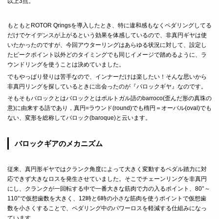
以上3点。
もともとROTOR Qringsを導入したとき、特に違和感もなくペダリングしてる
だけでケイデンスが上がるという効果を体感しているので、非真円ギヤは使
いたかったのですが、今回アウターリングはあらゆる状況に対して、設定し
たピークポイント以外どのタイミングでも同じイメージで踏めるように、ラ
ウンドリングを使うことは決めていました。
でもやっぱり登りは苦手なので、インナーだけは楽したい！そんな思いから
非真円リングを探しているときに出会ったのが『バロックギヤ』なのです。
そもそもバロックとはバロック
とはポルトガル語のbarroco(歪んだ
形
の真珠の
意)に由来する語であり，真円=ラウンド(round)でも楕円＝オーバル(oval)でも
ない、変形を総称してバロック(baroque)と云います。
バロックギアのメカニズム
従来、真円形ギヤではクランク角度によって大きく変動するペダル踏力に対
応できず大きなロスを発生させていました。そこでチェーンリングを非真円
にし、クランクが一回転する中で一番大きな筋肉で力の入るポイント、80°～
110°で仮想歯数を大きく、12時と6時の小さな筋肉を使うポイントで仮想歯
数を小さくすることで、ペダリング中のパワーロスを軽減する仕組みになっ
ています。