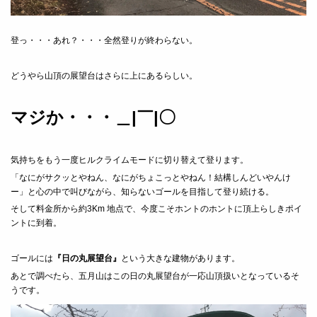
登っ・・・あれ？・・・全然登りが終わらない。
どうやら山頂の展望台はさらに上にあるらしい。
マジか・・・＿|￣|〇
気持ちをもう一度ヒルクライムモードに切り替えて登ります。
「なにがサクッとやねん、なにがちょこっとやねん！結構しんどいやんけ
ー」と心の中で叫びながら、知らないゴールを目指して登り続ける。
そして料金所から約3Km 地点で、今度こそホントのホントに頂上らしきポイ
ントに到着。
ゴールには
『日の丸展望台』
という大きな建物があります。
あとで調べたら、五月山はこの日の丸展望台が一応山頂扱いとなっているそ
うです。