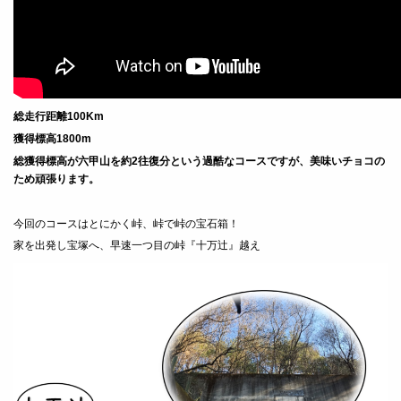
総走行距離100Km
獲得標高1800m
総獲得標高が六甲山を約2往復分という過酷なコースですが、美味いチョコの
ため頑張ります。
今回のコースはとにかく峠、峠で峠の宝石箱！
家を出発し宝塚へ、早速一つ目の峠『十万辻』越え