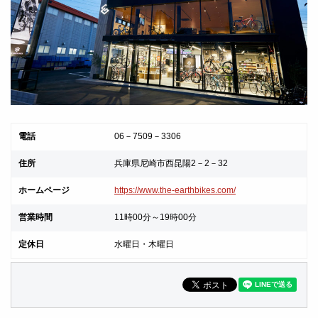
電話
06－7509－3306
住所
兵庫県尼崎市西昆陽2－2－32
ホームページ
https://www.the-earthbikes.com/
営業時間
11時00分～19時00分
定休日
水曜日・木曜日