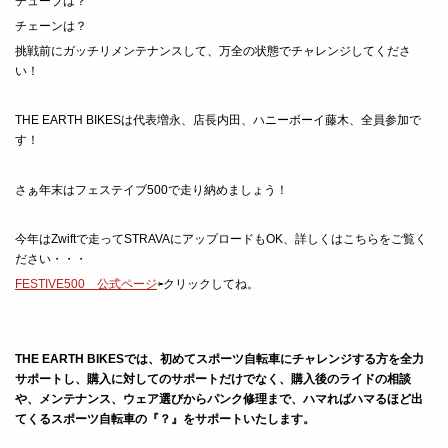
チューブは？
チェーンは？
挑戦前にガッチリメンテナンスして、万全の状態でチャレンジしてくださ
い！
THE EARTH BIKESは代表増永、店長内田、ハニーボーイ藤木、全員参加で
す！
さぁ年末はフェステイブ500で走り納めましょう！
今年はZwiftで走ってSTRAVAにアップロードもOK、詳しくはこちらをご覧く
ださい・・・
FESTIVE500 公式ページ
⇦クリックしてね。
THE EARTH BIKESでは、初めてスポーツ自転車にチャレンジする方を全力
サポートし、
購入に対してのサポートだけでなく、購入後のライドの相談
や、メンテナンス、ウェア選びからパンク修理まで、ハマればハマるほど出
てくるスポーツ自転車の『？』をサポートいたします。