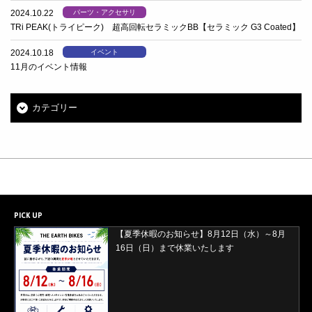
2024.10.22
パーツ・アクセサリ
TRi PEAK(トライピーク) 超高回転セラミックBB【セラミック G3 Coated】
2024.10.18
イベント
11月のイベント情報
カテゴリー
PICK UP
【夏季休暇のお知らせ】8月12日（水）～8月
【2026年8月29日(土)・30日(日)開催】ORBEA
16日（日）まで休業いたします
試乗会＆バレイワークス買取イベント開催