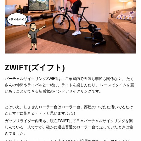
ZWIFT(ズイフト)
バーチャルサイクリングZWIFT
は、ご家庭内で
天気も季節も関係なく、 たく
さんの仲間やライバルと一緒に、ライドを楽しんだり、 レースでタイムを競
いあうことができる新感覚のインドアサイクリングです。
とはいえ、しょせんローラー台はローラー台、部屋の中でただ漕いでるだけ
だとすぐに飽きる・・・と思いますよね！
ガッツリライダー内田も、現在ZWIFTにて日々バーチャルサイクリングを楽
しんでいる一人ですが、確かに過去普通のローラー台で走っていたときは飽
きてました。