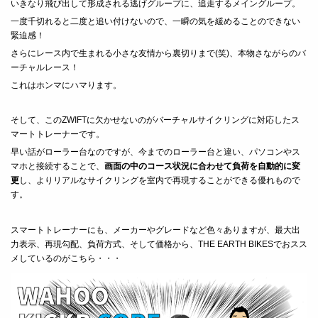
いきなり飛び出して形成される逃げグループに、追走するメイングループ。
一度千切れると二度と追い付けないので、一瞬の気を緩めることのできない
緊迫感！
さらにレース内で生まれる小さな友情から裏切りまで(笑)、本物さながらのバ
ーチャルレース！
これはホンマにハマります。
そして、このZWIFTに欠かせないのがバーチャルサイクリングに対応したス
マートトレーナーです。
早い話がローラー台なのですが、今までのローラー台と違い、
パソコンやス
マホと接続することで、
画面の中のコース状況に合わせて負荷を自動的に変
更
し、よりリアルなサイクリングを室内で再現することができる優れもので
す。
スマートトレーナーにも、メーカーやグレードなど色々ありますが、最大出
力表示、再現勾配、負荷方式、そして価格から、THE EARTH BIKESでおスス
メしているのがこちら・・・