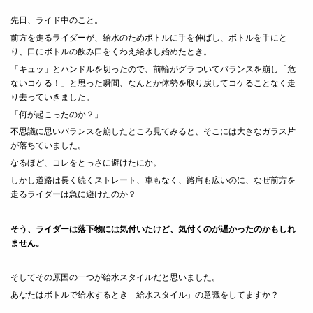
先日、ライド中のこと。
前方を走るライダーが、給水のためボトルに手を伸ばし、ボトルを手にと
り、口にボトルの飲み口をくわえ給水し始めたとき。
「キュッ」とハンドルを切ったので、前輪がグラついてバランスを崩し「危
ないコケる！」と思った瞬間、なんとか体勢を取り戻してコケることなく走
り去っていきました。
「何が起こったのか？」
不思議に思いバランスを崩したところ見てみると、そこには大きなガラス片
が落ちていました。
なるほど、コレをとっさに避けたにか。
しかし道路は長く続くストレート、車もなく、路肩も広いのに、なぜ前方を
走るライダーは急に避けたのか？
そう、ライダーは落下物には気付いたけど、気付くのが遅かったのかもしれ
ません。
そしてその原因の一つが給水スタイルだと思いました。
あなたはボトルで給水するとき「給水スタイル」の意識をしてますか？