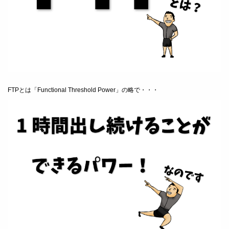
FTPとは「Functional Threshold Power」の略で・・・