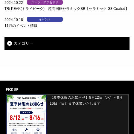
2024.10.22
パーツ・アクセサリ
TRi PEAK(トライピーク) 超高回転セラミックBB【セラミック G3 Coated】
2024.10.18
イベント
11月のイベント情報
カテゴリー
PICK UP
【夏季休暇のお知らせ】8月12日（水）～8月
【2026年8月29日(土)・30日(日)開催】ORBEA
16日（日）まで休業いたします
試乗会＆バレイワークス買取イベント開催