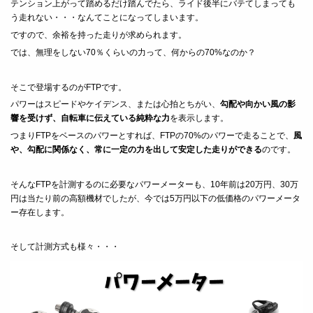
テンション上がって踏めるだけ踏んでたら、ライド後半にバテてしまっても
う走れない・・・なんてことになってしまいます。
ですので、余裕を持った走りが求められます。
では、無理をしない70％くらいの力って、何からの70%なのか？
そこで登場するのがFTPです。
パワーはスピードやケイデンス、または心拍とちがい、
勾配や向かい風の影
響を受けず、自転車に伝えている純粋な力
を表示します。
つまりFTPをベースのパワーとすれば、FTPの70%のパワーで走ることで、
風
や、勾配に関係なく、常に一定の力を出して安定した走りができる
のです。
そんなFTPを計測するのに必要なパワーメーターも、10年前は20万円、30万
円は当たり前の高額機材でしたが、今では5万円以下の低価格のパワーメータ
ー存在します。
そして計測方式も様々・・・