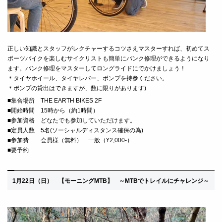
正しい知識とスタッフがレクチャーするコツさえマスターすれば、初めてス
ポーツバイクを楽しむサイクリストも簡単にパンク修理ができるようになり
ます。パンク修理をマスターしてロングライドにでかけましょう！
＊タイヤホイール、タイヤレバー、ポンプを持参ください。
＊ポンプの貸出はできますが、数に限りがあります)
■
集合場所 THE EARTH BIKES 2F
■
開始時間 15時から（約1時間）
■
参加資格 どなたでも参加していただけます。
■定員人数 5名(ソーシャルディスタンス確保の為)
■
参加費 会員様（無料） 一般（¥2,000-）
■要予約
1月22
日（日）
【モーニングMTB】 ～MTBでトレイルにチャレンジ
～