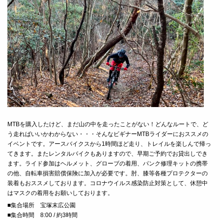
MTBを購入したけど、まだ山の中を走ったことがない！どんなルートで、ど
う走ればいいかわからない・・・そんなビギナーMTBライダーにおススメの
イベントです。アースバイクスから1時間ほど走り、トレイルを楽しんで帰っ
てきます。またレンタルバイクもありますので、早期ご予約でお貸出しでき
ます。
ライド参
加はヘルメット、グローブの着用、パンク修理キットの携帯
の他、自転車損害賠償保険に加入が必要です。肘、膝等各種プロテクターの
装着もおススメしております。
コロナウイルス感染防止対策として、休憩中
はマスクの着用をお願いしております。
■
集合場所 宝塚末広公園
■
集合時間 8:00 / 約3時間