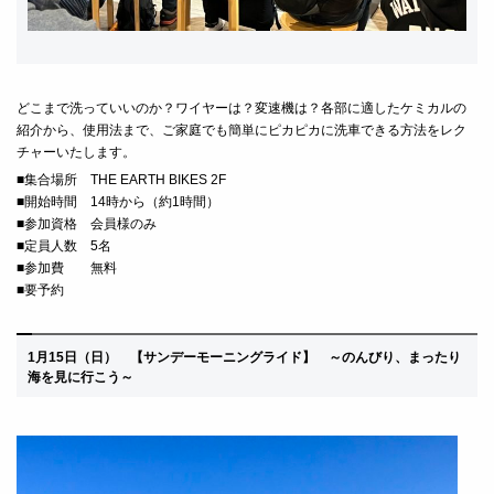
どこまで洗っていいのか？ワイヤーは？変速機は？各部に適したケミカルの
紹介から、使用法まで、ご家庭でも簡単にピカピカに洗車できる方法をレク
チャーいたします。
■
集合場所 THE EARTH BIKES 2F
■
開始時間 14時から（約1時間）
■
参加資格 会員様のみ
■定員人数 5名
■
参加費 無料
■要予約
1月15
日（日） 【サンデーモーニングライド】 ～のんびり、まったり
海を見に行こう～