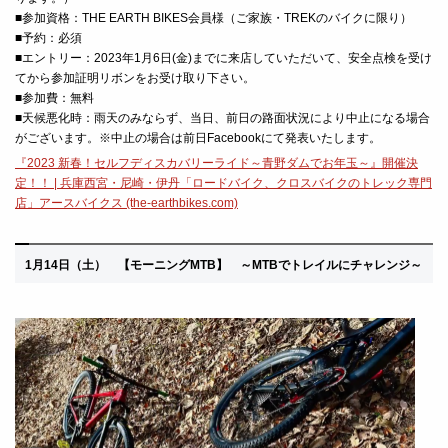
■参加資格：THE EARTH BIKES会員様（ご家族・TREKのバイクに限り）
■予約：必須
■エントリー：2023年1月6日(金)までに来店していただいて、安全点検を受け
てから参加証明リボンをお受け取り下さい。
■参加費：無料
■天候悪化時：雨天のみならず、当日、前日の路面状況により中止になる場合
がございます。※中止の場合は前日Facebookにて発表いたします。
『2023 新春！セルフディスカバリーライド～青野ダムでお年玉～』開催決
定！！ | 兵庫西宮・尼崎・伊丹「ロードバイク、クロスバイクのトレック専門
店」アースバイクス (the-earthbikes.com)
1月14
日（土）
【モーニングMTB】 ～MTBでトレイルにチャレンジ
～