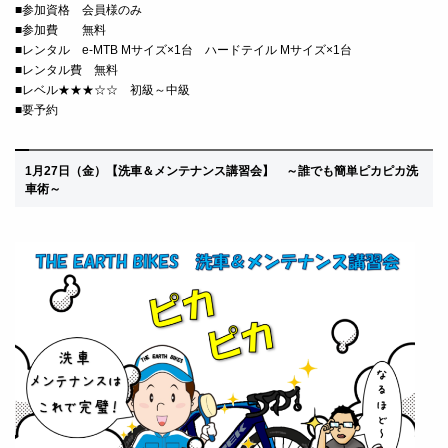
■
参加資格 会員様のみ
■
参加費 無料
■レンタル e-MTB Mサイズ×1台 ハードテイル Mサイズ×1台
■レンタル費 無料
■レベル★★★☆☆ 初級～中級
■要予約
1月27日（金
）
【洗車＆メンテナンス講習会】 ～
誰でも簡単ピカピカ洗
車術～