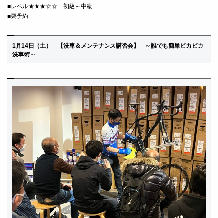
■レベル★★★☆☆ 初級～中級
■要予約
1月14
日（土）
【洗車＆メンテナンス講習会】 ～
誰でも簡単ピカピカ
洗車術～