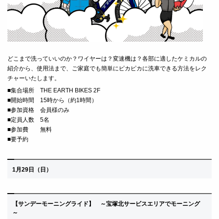
どこまで洗っていいのか？ワイヤーは？変速機は？各部に適したケミカルの
紹介から、使用法まで、ご家庭でも簡単にピカピカに洗車できる方法をレク
チャーいたします。
■
集合場所 THE EARTH BIKES 2F
■
開始時間 15時から（約1時間）
■
参加資格 会員様のみ
■定員人数 5名
■
参加費 無料
■要予約
1月29
日（日）
【サンデーモーニングライド】 ～宝塚北サービスエリアでモーニング
～