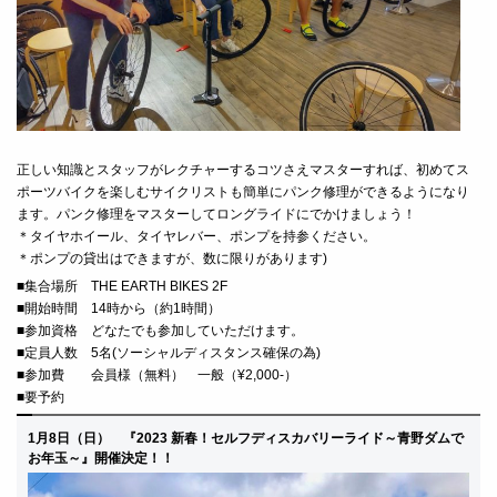
正しい知識とスタッフがレクチャーするコツさえマスターすれば、初めてス
ポーツバイクを楽しむサイクリストも簡単にパンク修理ができるようになり
ます。パンク修理をマスターしてロングライドにでかけましょう！
＊タイヤホイール、タイヤレバー、ポンプを持参ください。
＊ポンプの貸出はできますが、数に限りがあります)
■
集合場所 THE EARTH BIKES 2F
■
開始時間 14時から（約1時間）
■
参加資格 どなたでも参加していただけます。
■定員人数 5名(ソーシャルディスタンス確保の為)
■
参加費 会員様（無料） 一般（¥2,000-）
■要予約
1月8日（日） 『2023 新春！セルフディスカバリーライド～青野ダムで
お年玉～』開催決定！！