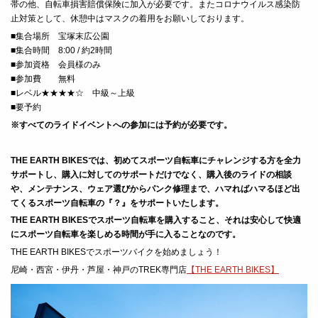
帯の他、自転車損害賠償保険に加入が必要です。
またコロナウイルス感染防
止対策として、休憩中はマスクの着用をお願いしております。
■
集合場所 宝塚末広公園
■
集合時間 8:00 / 約2時間
■
参加資格 会員様のみ
■
参加費 無料
■レベル★★★★☆ 中級～上級
■要予約
※すべてのライドイベントへの参加には予約が必要です。
THE EARTH BIKESでは、初めてスポーツ自転車にチャレンジする方を全力
サポートし、
購入に対してのサポートだけでなく、購入後のライドの相談
や、メンテナンス、ウェア選びからパンク修理まで、ハマればハマるほど出
てくるスポーツ自転車の『？』をサポートいたします。
THE EARTH BIKESでスポーツ自転車を購入すること、それは安心して快適
にスポーツ自転車を楽しめる時間が手に入ることなのです。
THE EARTH BIKESでスポーツバイクを始めましょう！
尼崎・西宮・伊丹・芦屋・神戸のTREK専門店
【THE EARTH BIKES】