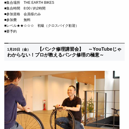
■
集合場所 THE EARTH BIKES
■
集合時間 8:00 / 約2時間
■
参加資格 会員様のみ
■
参加費 無料
■レベル★★☆☆☆ 初級（クロスバイク歓迎）
■要予約
【パンク修理講習会】 ～
YouTubeじゃ
1月20日（金）
わからない！プロが教えるパンク修理の極意～