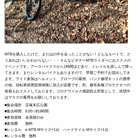
MTBを購入したけど、まだ山の中を走ったことがない！どんなルートで、ど
う走ればいいかわからない・・・そんなビギナーMTBライダーにおススメの
イベントです。アースバイクスから1時間ほど走り、トレイルを楽しんで帰っ
てきます。またレンタルバイクもありますので、早期ご予約でお貸出しでき
ます。
ライド参
加はヘルメット、グローブの着用、パンク修理キットの携帯
の他、自転車損害賠償保険に加入が必要です。肘、膝等各種プロテクターの
装着もおススメしております。
コロナウイルス感染防止対策として、休憩中
はマスクの着用をお願いしております。
■
集合場所 宝塚末広公園
■
集合時間 8:00 / 約3時間
■
参加資格 会員様のみ
■
参加費 無料
■レンタル e-MTB Mサイズ×1台 ハードテイル Mサイズ×1台
■レンタル費 無料