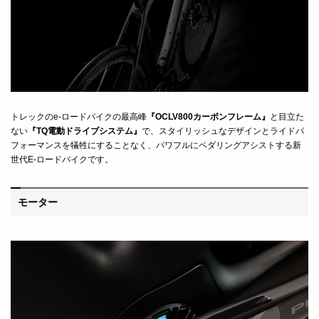
トレックのe-
ロードバイクの最高峰
『OCLV800カーボンフレーム』
と目立た
ない
『TQ電動ドライブシステム』
で、スタイリッシュなデザインとライドパ
フォーマンスを犠牲にすることなく、パワフルにペダリングアシストする新
世代E-ロードバイクです。
モーター