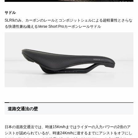
サドル
SLR9のみ、
カーボンのレールとコンポジットシェルによる超軽量性とさらな
る快適性兼ね備える
Verse Short Proカーボンレールサドル
道路交通法の壁
日本の道路交通法では、時速
15Km/h
まではライダーの入力パワーの
2
倍のア
シストが認められているが、時速
24Km/h
に達するまでにアシストをオフにし