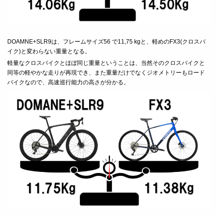
DOAMNE+SLR9
は、フレームサイズ
56
で
11,75 kg
と、軽めの
FX3(
クロスバ
イク
)
と変わらない重量となる。
軽量なクロスバイクとほぼ同じ重量ということは、当然そのクロスバイクと
同等の軽やかな走りが再現でき、また重量だけでなくジオメトリーもロード
バイクなので、高速巡行能力の高さが分かる。