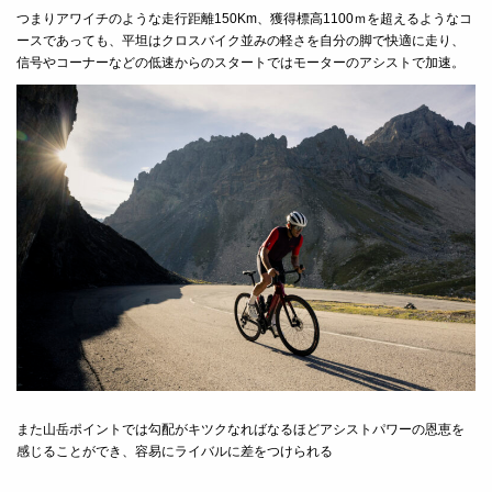
つまりアワイチのような走行距離
150Km
、獲得標高
1100
ｍを超えるようなコ
ースであっても、平坦はクロスバイク並みの軽さを自分の脚で快適に走り、
信号やコーナーなどの低速からのスタートではモーターのアシストで加速。
また山岳ポイントでは勾配がキツクなればなるほどアシストパワーの恩恵を
感じることができ、容易にライバルに差をつけられる