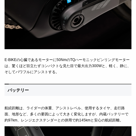
E-BIKE
の心臓であるモーターに
50Nm
の
TQ
ハーモニックピンリングモーター
は、驚くほど目立たずコンパクトな見た目で最大出力
300W
と、軽く、静に、
そしてパワフルにアシストする。
バッテリー
航続距離は、ライダーの体重、アシストレベル、使用するタイヤ、走行路
面、地形など、多くの要因によって大きく変化しますが、内蔵バッテリーで
約97km、レンジエクステンダーとの併用で約145kmと安心の航続距離。