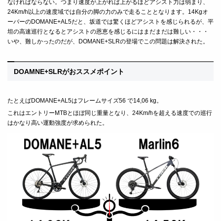
なければならない。つまり速度が上がれば上がるほどアシスト力は弱まり、
24Km/h
以上の速度域では自分の脚の力のみで走ることとなります。14Kgオ
ーバーのDOMANE+AL5だと、坂道では驚くほどアシストを感じられるが、平
坦の高速巡行となるとアシストの恩恵を感じるにはまだまだは難しい・・・
いや、難しかったのだが、
DOMANE+SLR
の登場でこの問題は解決された。
DOAMNE+SLRがおススメポイント
たとえば
DOMANE+AL5
はフレームサイズ
56 で
14,06 kg
。
これはエントリー
MTBとほぼ同じ
重量となり、
24Km/h
を超える速度での巡行
はかなり高い運動強度が求められた。