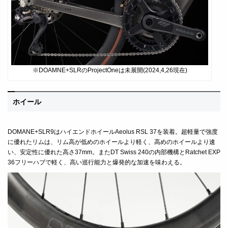
※DOAMNE+SLRのProjectOneは未展開(2024,4,26現在)
ホイール
DOMANE+SLR9はハイエンドホイール
Aeolus RSL 37
を装着。超軽量で強度
に優れたリムは、リム高が低めのホイールより軽く、高めのホイールより速
い、安定性に優れた高さ37mm。またDT Swiss 240の内部機構とRatchet EXP
36フリーハブで軽く、高い巡行能力と爆発的な加速を味わえる。