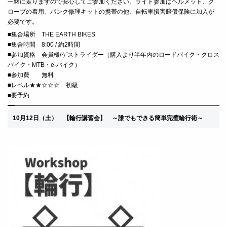
一緒に走りますので安心してご参加ください。
ライド参
加はヘルメット、グ
ローブの着用、パンク修理キットの携帯の他、自転車損害賠償保険に加入が
必要です。
■
集合場所 THE EARTH BIKES
■
集合時間 8:00 / 約2時間
■
参加資格 会員様/ゲストライダー（購入より半年内のロードバイク・クロス
バイク・MTB・e-バイク）
■
参加費 無料
■レベル★★☆☆☆ 初級
■要予約
10月12
日（土）
【輪行講習会】 ～誰でもできる簡単完璧輪行術
～