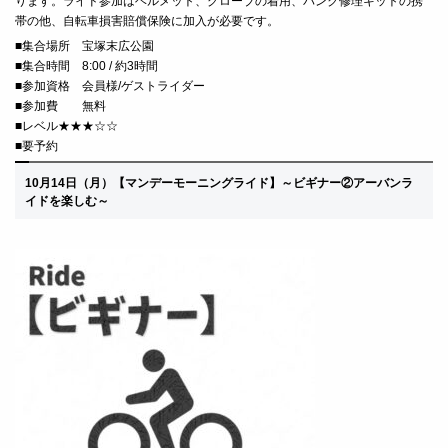
ります。ライド参
加はヘルメット、グローブの着用、パンク修理キットの携
帯の他、自転車損害賠償保険に加入が必要です。
■
集合場所 宝塚末広公園
■
集合時間 8:00 / 約3時間
■
参加資格 会員様/ゲストライダー
■
参加費 無料
■レベル★★★☆
☆
■要予約
10月14日（月）
【マンデーモーニングライド
】
～ビギナー②アーバンラ
イドを楽しむ～