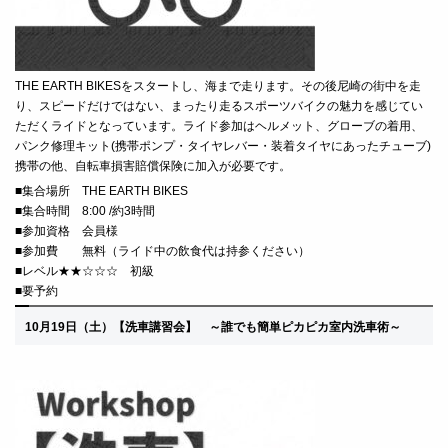
THE EARTH BIKESをスタートし、海まで走ります。その後尼崎の街中を走
り、スピードだけではない、まったり走るスポーツバイクの魅力を感じてい
ただくライドとなっています。
ライド参
加はヘルメット、グローブの着用、
パンク修理キット(携帯ポンプ・タイヤレバー・装着タイヤにあったチューブ)
携帯の他、自転車損害賠償保険に加入が必要です。
■
集合場所 THE EARTH BIKES
■
集合時間 8:00 /約3時間
■
参加資格 会員様
■
参加費 無料（ライド中の飲食代は持参ください）
■レベル★★☆☆☆ 初級
■要予約
10月19日（土
）
【洗車講習会】 ～
誰でも簡単ピカピカ室内洗車術～