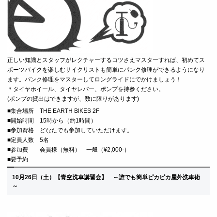
正しい知識とスタッフがレクチャーするコツさえマスターすれば、初めてス
ポーツバイクを楽しむサイクリストも簡単にパンク修理ができるようになり
ます。パンク修理をマスターしてロングライドにでかけましょう！
＊タイヤホイール、タイヤレバー、ポンプを持参ください。
(ポンプの貸出はできますが、数に限りがあります)
■
集合場所 THE EARTH BIKES 2F
■
開始時間 15時から（約1時間）
■
参加資格 どなたでも参加していただけます。
■定員人数 5名
■
参加費 会員様（無料） 一般（¥2,000-）
■要予約
10月26
日（土）
【青空洗車講習会】 ～
誰でも簡単ピカピカ屋外洗車術
～