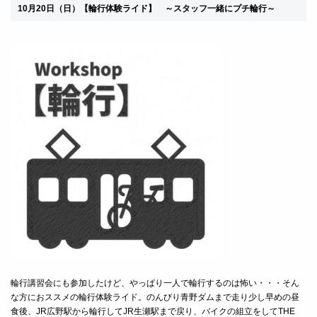
10
月20日（日）
【輪行体験ライド】 ～スタッフ一緒にプチ輪行
～
輪行講習会にも参加したけど、やっぱり一人で輪行するのは怖い・・・そん
な方におススメの輪行体験ライド。のんびり青野ダムまで走り少し早めの昼
食後、JR広野駅から輪行してJR生瀬駅まで戻り、バイクの組立をしてTHE