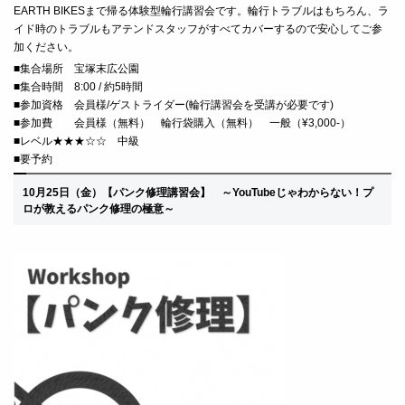
EARTH BIKESまで帰る体験型輪行講習会です。輪行トラブルはもちろん、ラ
イド時のトラブルもアテンドスタッフがすべてカバーするので安心してご参
加ください。
■
集合場所 宝塚末広公園
■
集合時間 8:00 / 約5時間
■
参加資格 会員様/ゲストライダー(輪
行講習会を受講が必要です)
■
参加費 会員様（無料） 輪行袋購入（無料） 一般（¥3,000-）
■レベル★★★☆☆ 中級
■要予約
10月25日（金）
【パンク修理講習会】
～
YouTubeじゃわからない！プ
ロが教えるパンク修理の極意～