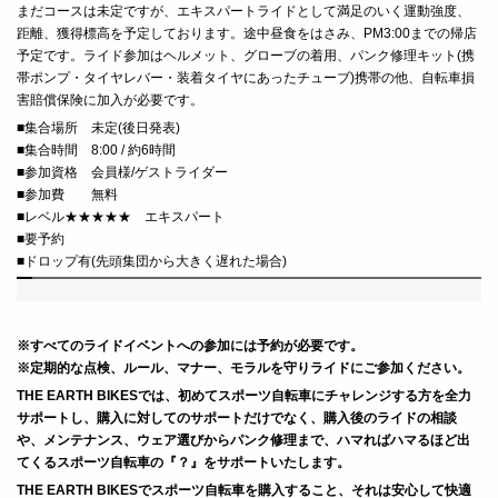
まだコースは未定ですが、エキスパートライドとして満足のいく運動強度、
距離、獲得標高を予定しております。途中昼食をはさみ、PM3:00までの帰店
予定です。
ライド参
加はヘルメット、グローブの着用、パンク修理キット(携
帯ポンプ・タイヤレバー・装着タイヤにあったチューブ)携帯の他、自転車損
害賠償保険に加入が必要です。
■集合場所 未定(後日発表)
■集合時間 8:00 / 約6時間
■参加資格 会員様/ゲストライダー
■参加費 無料
■レベル★★★★★ エキスパート
■要予約
■ドロップ有(先頭集団から大きく遅れた場合)
※すべてのライドイベントへの参加には予約が必要です。
※定期的な点検、ルール、マナー、モラルを守りライドにご参加ください。
THE EARTH BIKESでは、初めてスポーツ自転車にチャレンジする方を全力
サポートし、
購入に対してのサポートだけでなく、購入後のライドの相談
や、メンテナンス、ウェア選びからパンク修理まで、ハマればハマるほど出
てくるスポーツ自転車の『？』をサポートいたします。
THE EARTH BIKESでスポーツ自転車を購入すること、それは安心して快適