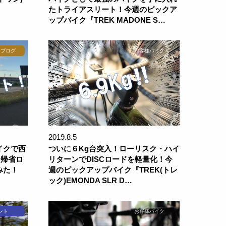
たトライアスリート！今週のピックア
ップバイク『TREK MADONE S…
フブログ
お客様バイク
2019.8.5
イクで西
ついに６Kg台突入！ローリスク・ハイ
子帰省ロ
リターンでDISCロードを軽量化！今
みた！
週のピックアップバイク『TREK(トレ
ック)EMONDA SLR D…
ント
お客様バイク