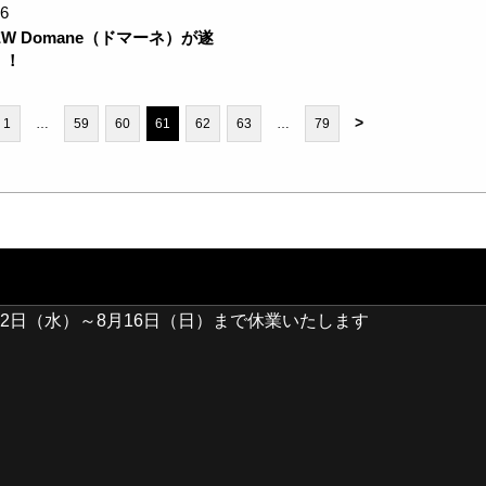
26
NEW Domane（ドマーネ）が遂
！！
>
1
…
59
60
61
62
63
…
79
2日（水）～8月16日（日）まで休業いたします
30日(日)開催】ORBEA試乗会＆バレイワークス買取イベント開催