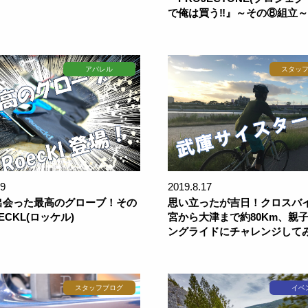
で俺は買う‼』～その⑧組立～
アパレル
スタッ
19
2019.8.17
出会った最高のグローブ！その
思い立ったが吉日！クロスバ
ECKL(ロッケル)
宮から大津まで約80Km、親
ングライドにチャレンジして
スタッフブログ
イベ