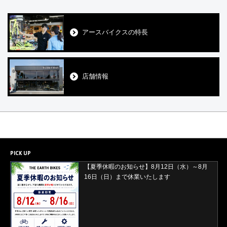
アースバイクスの特長
店舗情報
PICK UP
【夏季休暇のお知らせ】8月12日（水）～8月
【2026年8月29日(土)・30日(日)開催】ORBEA
16日（日）まで休業いたします
試乗会＆バレイワークス買取イベント開催