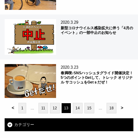
2020.3.29
新型コロナウイルス感染拡大に伴う「4月の
イベント」の一部中止のお知らせ
2020.3.23
春満喫♪SNSハッシュタグライド開催決定！
5つのポイントGetして、トレック オリジナ
ル サコッシュをGetｓだぜ！
<
>
1
…
11
12
13
14
15
…
18
カテゴリー