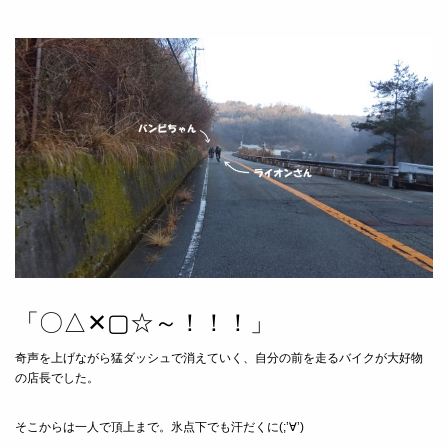
「〇△✕▢☆～！！！」
奇声を上げながら猛ダッシュで消えていく、自分の前を走るバイクが大好物
の店長でした。
そこからは一人で頂上まで。氷点下でも汗だくに(;’∀’)