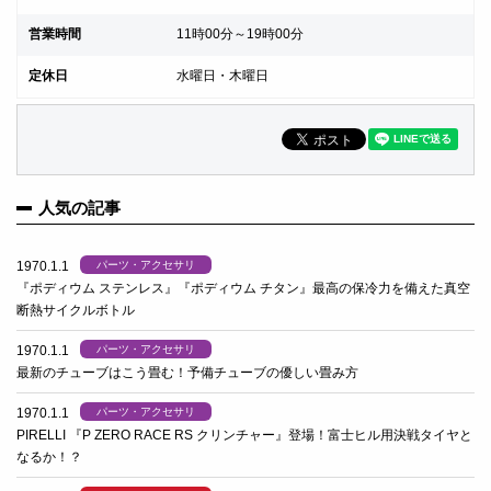
営業時間
11時00分～19時00分
定休日
水曜日・木曜日
人気の記事
1970.1.1
パーツ・アクセサリ
『ポディウム ステンレス』『ポディウム チタン』最高の保冷力を備えた真空
断熱サイクルボトル
1970.1.1
パーツ・アクセサリ
最新のチューブはこう畳む！予備チューブの優しい畳み方
1970.1.1
パーツ・アクセサリ
PIRELLI 『P ZERO RACE RS クリンチャー』登場！富士ヒル用決戦タイヤと
なるか！？