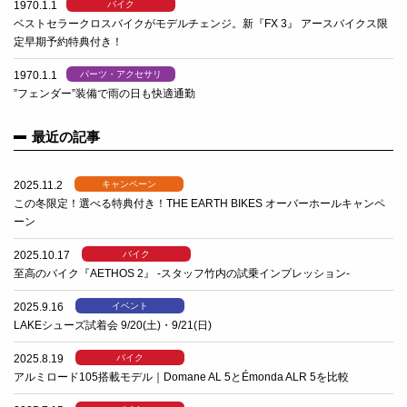
1970.1.1
バイク
ベストセラークロスバイクがモデルチェンジ。新『FX 3』 アースバイクス限
定早期予約特典付き！
1970.1.1
パーツ・アクセサリ
”フェンダー”装備で雨の日も快適通勤
最近の記事
2025.11.2
キャンペーン
この冬限定！選べる特典付き！THE EARTH BIKES オーバーホールキャンペ
ーン
2025.10.17
バイク
至高のバイク『AETHOS 2』 -スタッフ竹内の試乗インプレッション-
2025.9.16
イベント
LAKEシューズ試着会 9/20(土)・9/21(日)
2025.8.19
バイク
アルミロード105搭載モデル｜Domane AL 5とÉmonda ALR 5を比較