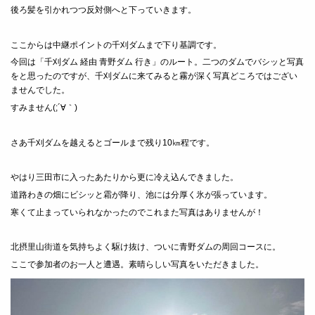
後ろ髪を引かれつつ反対側へと下っていきます。
ここからは中継ポイントの千刈ダムまで下り基調です。
今回は「千刈ダム 経由 青野ダム 行き」のルート。二つのダムでバシッと写真
をと思ったのですが、千刈ダムに来てみると霧が深く写真どころではござい
ませんでした。
すみません(;´∀｀)
さあ千刈ダムを越えるとゴールまで残り10㎞程です。
やはり三田市に入ったあたりから更に冷え込んできました。
道路わきの畑にビシッと霜が降り、池には分厚く氷が張っています。
寒くて止まっていられなかったのでこれまた写真はありませんが！
北摂里山街道を気持ちよく駆け抜け、ついに青野ダムの周回コースに。
ここで参加者のお一人と遭遇。素晴らしい写真をいただきました。