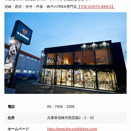
尼崎・西宮・伊丹・芦屋・神戸のTREK専門店
【THE EARTH BIKES】
電話
06－7509－3306
住所
兵庫県尼崎市西昆陽2－2－32
ホームページ
https://www.the-earthbikes.com/