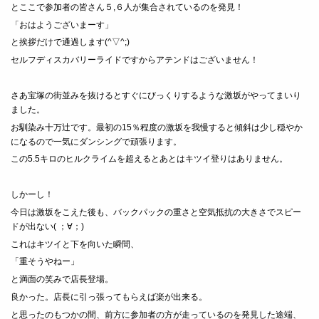
とここで参加者の皆さん５,６人が集合されているのを発見！
「おはようございまーす」
と挨拶だけで通過します(^▽^;)
セルフディスカバリーライドですからアテンドはございません！
さあ宝塚の街並みを抜けるとすぐにびっくりするような激坂がやってまいり
ました。
お馴染み十万辻です。最初の15％程度の激坂を我慢すると傾斜は少し穏やか
になるので一気にダンシングで頑張ります。
この5.5キロのヒルクライムを超えるとあとはキツイ登りはありません。
しかーし！
今日は激坂をこえた後も、バックパックの重さと空気抵抗の大きさでスピー
ドが出ない( ；∀；)
これはキツイと下を向いた瞬間、
「重そうやねー」
と満面の笑みで店長登場。
良かった。店長に引っ張ってもらえば楽が出来る。
と思ったのもつかの間、前方に参加者の方が走っているのを発見した途端、