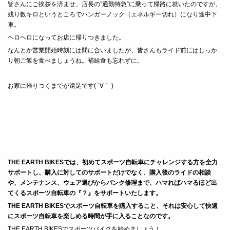
皆さんにご挨拶を済ませ、店長の”通勤特急”に乗って帰路に就いたのですが、
残り数キロというところでハンガーノック（エネルギー切れ）になり途中下
車。
ヘロヘロになってお店に帰りつきました。
なんとか営業開始時刻には間に合いましたが、皆さんもライド前にはしっか
り朝ご飯を食べましょうね。補給食も忘れずに。
お家に帰りつくまでが遠足です( ´∀｀ )
THE EARTH BIKESでは、初めてスポーツ自転車にチャレンジする方を全力
サポートし、
購入に対してのサポートだけでなく、購入後のライドの相談
や、メンテナンス、ウェア選びからパンク修理まで、ハマればハマるほど出
てくるスポーツ自転車の『？』をサポートいたします。
THE EARTH BIKESでスポーツ自転車を購入すること、それは安心して快適
にスポーツ自転車を楽しめる時間が手に入ることなのです。
THE EARTH BIKESでスポーツバイクを始めましょう！