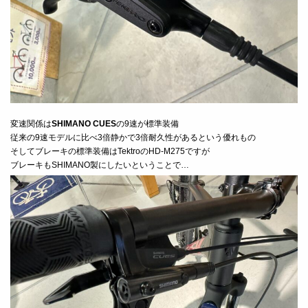
変速関係は
SHIMANO CUES
の9速が標準装備
従来の9速モデルに比べ3倍静かで3倍耐久性があるという優れもの
そしてブレーキの標準装備はTektroのHD-M275ですが
ブレーキもSHIMANO製にしたいということで…