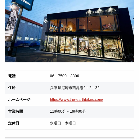
電話
06－
7509
－
3306
住所
兵庫県尼崎市西昆陽
2
－
2
－
32
ホームページ
https://www.the-earthbikes.com/
営業時間
11時
00
分～
19
時
00
分
定休日
水曜日・木曜日