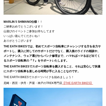
MARLIN 5 SHIMANO仕様
！！
ご納車おめでとうございます！
山遊びのイベントご参加お待ちしてます
いっぱい遊んでくださいね！
ありがとうございます
THE EATH BIKES
では、初めてスポーツ自転車にチャレンジする方を全力サ
ポートし、購入に対してのサポートだけでなく、購入後のライドの相談や、
メンテナンス、ウェア選びからパンク修理まで、ハマればハマるほど出てく
るスポーツ自転車の『？』をサポートいたします。
THE EARTH BIKES
でスポーツ自転車を購入すること、それは安心して快適
にスポーツ自転車を楽しめる時間が手に入ることなのです。
THE EARTH BIKESでスポーツバイクを始めましょう！
尼崎・西宮・伊丹・芦屋・神戸の
TREK
専門店
【THE EARTH BIKES】