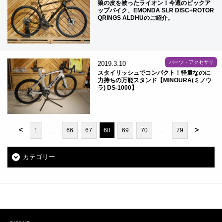
狼の皮を被ったライオン！今週のピックア
ップバイク、EMONDA SLR DISC+ROTOR
QRINGS ALDHUのご紹介。
パーツ・アクセサリ
2019.3.10
スタイリッシュでコンパクト！軽量なのに
力持ちの万能スタンド【MINOURA(ミノウ
ラ) DS-1000】
<
>
1
…
66
67
68
69
70
…
79
カテゴリー