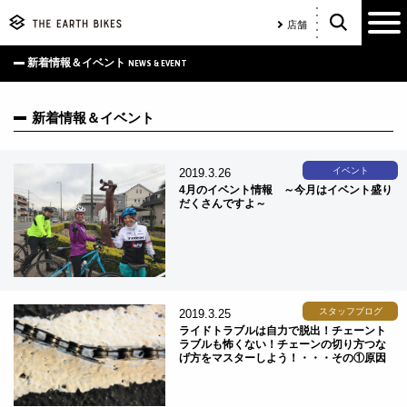
店舗
新着情報＆イベント
NEWS & EVENT
新着情報＆イベント
イベント
2019.3.26
4月のイベント情報 ～今月はイベント盛り
だくさんですよ～
スタッフブログ
2019.3.25
ライドトラブルは自力で脱出！チェーント
ラブルも怖くない！チェーンの切り方つな
げ方をマスターしよう！・・・その①原因