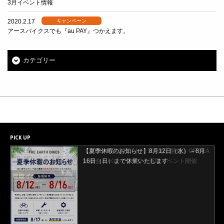
3月イベント情報
2020.2.17
キャンペーン
アースバイクスでも『au PAY』つかえます。
カテゴリー
PICK UP
【夏季休暇のお知らせ】8月12日（水）～8月
【2026年8月29日(土)・30日(日)開催】ORBEA
16日（日）まで休業いたします
試乗会＆バレイワークス買取イベント開催