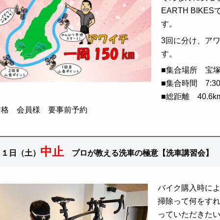
EARTH BI
す。
3回に分け、ア
す。
■
集合場所
宝
■集合
時間 7:3
■総距離 40.6k
資格 会員様 要事前予約
中止
２１日（土）
プ
ロが教える洗車の極意【洗車講習会】
バイク購入時に
掃除って何をす
っていただきた