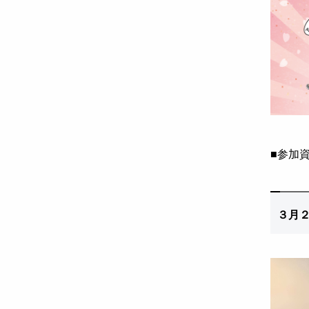
■
参加
３
月