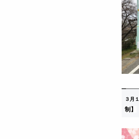
３
月
制】