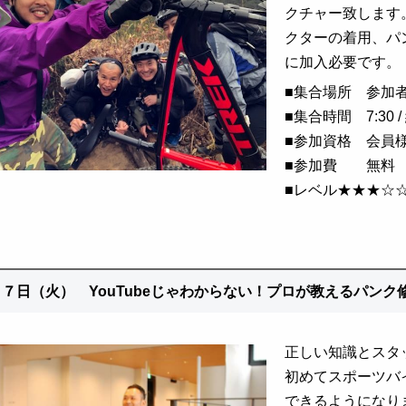
クチャー致します
クターの着用、パ
に加入必要です。
■
集合場所 参加
■
集合時間 7:3
0 
■
参加資格 会員
■
参加費 無料
■レベル★★★☆
１７日（火）
YouTubeじゃわからない！プロが教えるパン
正しい知識とスタ
初めてスポーツバ
できるようになり