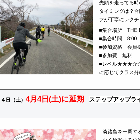
先頭を走ってる時
タイミングは？合
フが丁寧にレクチ
■
集合場所 THE E
■
集合時間 8:00 
■
参加資格 会員
■
参加費 無料
■レベル★★★☆
に応じてクラス分
4月4日(土)に延期
ステップアップラ
１４日（土）
淡路島を一周する