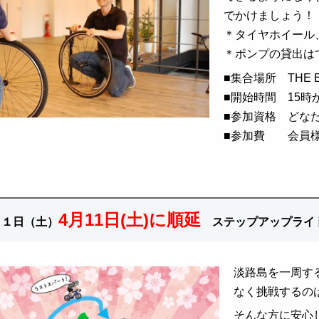
でかけましょう！
＊タイヤホイール
＊ポンプの貸出は
■
集合場所 THE EA
■
開始時間 15時
■
参加資格 どな
■
参加費 会員様（
4月11日(土)に順延
２１
日（土）
ステップアップライ
淡路島を一周する
なく挑戦するの
そんな方に安心