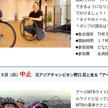
できるようになり
でかけましょう！
＊タイヤホイール
＊ポンプの貸出は
■
集合場所 THE EA
■
開始時間 １７
■
参加資格 どな
■
参加費 会員様（
中止
１５日（日）
元アジアチャンピオン野口 忍と走る『アー
アースMTBライ
ルライドとなって
MTBの基本テク