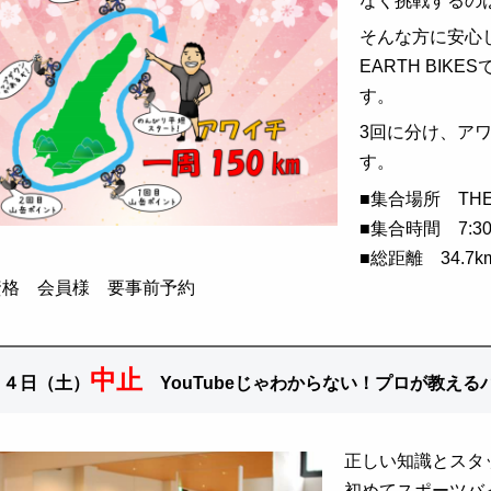
なく挑戦するの
そんな方に安心
EARTH BI
す。
3回に分け、ア
す。
■
集合場所 THE 
■集合
時間 7:3
■総距離 34.7k
資格 会員様 要事前予約
中止
１４日（土）
YouTubeじゃわからない！プロが教え
正しい知識とスタ
初めてスポーツバ