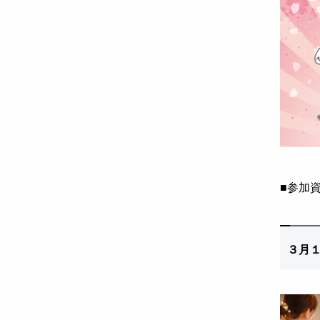
■
参加
３
月