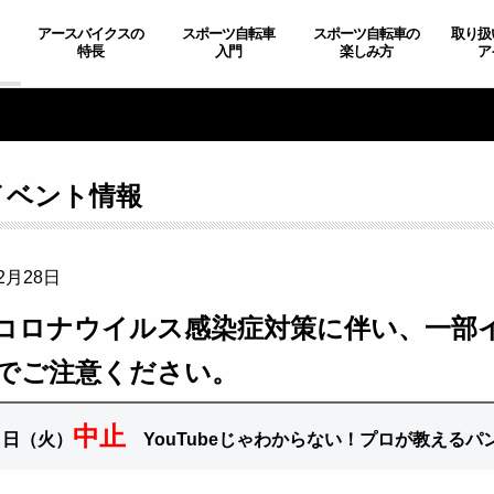
アースバイクスの
スポーツ自転車
スポーツ自転車の
取り扱
特長
入門
楽しみ方
ア
イベント情報
2月28日
コロナウイルス感染症対策に伴い、一部
でご注意ください。
中止
３日（火）
YouTubeじゃわからない！プロが教える