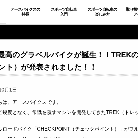
アースバイクスの
スポーツ自転車
スポーツ自転車の
取り扱
特長
入門
楽しみ方
ア
最高のグラベルバイクが誕生！！TREKの新
ント）が発表されました！！
10月1日
ちは、アースバイクスです。
で幾度となく、常識を覆すマシンを開発してきたTREK（トレ
ルロードバイク「CHECKPOINT（チェックポイント）」が