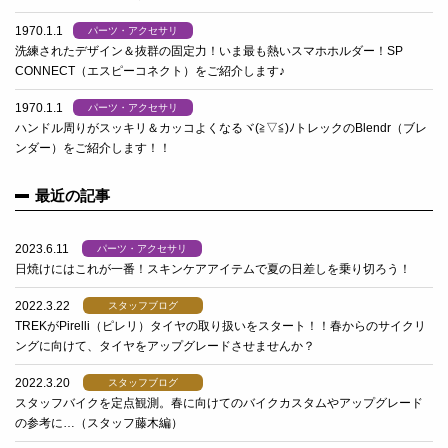
1970.1.1
パーツ・アクセサリ
洗練されたデザイン＆抜群の固定力！いま最も熱いスマホホルダー！SP
CONNECT（エスピーコネクト）をご紹介します♪
1970.1.1
パーツ・アクセサリ
ハンドル周りがスッキリ＆カッコよくなるヾ(≧▽≦)ﾉトレックのBlendr（ブレ
ンダー）をご紹介します！！
最近の記事
2023.6.11
パーツ・アクセサリ
日焼けにはこれが一番！スキンケアアイテムで夏の日差しを乗り切ろう！
2022.3.22
スタッフブログ
TREKがPirelli（ピレリ）タイヤの取り扱いをスタート！！春からのサイクリ
ングに向けて、タイヤをアップグレードさせませんか？
2022.3.20
スタッフブログ
スタッフバイクを定点観測。春に向けてのバイクカスタムやアップグレード
の参考に…（スタッフ藤木編）