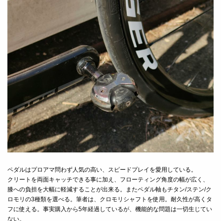
ペダルはプロアマ問わず人気の高い、スピードプレイを愛用している。
クリートを両面キャッチできる事に加え、フローティング角度の幅が広く、
膝への負担を大幅に軽減することが出来る。またペダル軸もチタン/ステン/ク
ロモリの3種類を選べる。筆者は、クロモリシャフトを使用。耐久性が高くタ
フに使える。事実購入から5年経過しているが、機能的な問題は一切生じてい
ない。