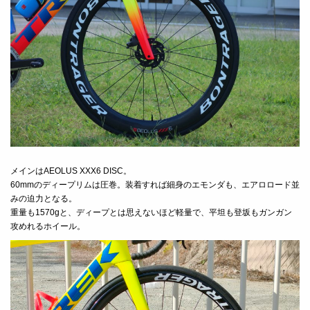
メインはAEOLUS XXX6 DISC。
60mmのディープリムは圧巻。装着すれば細身のエモンダも、エアロロード並
みの迫力となる。
重量も1570gと、ディープとは思えないほど軽量で、平坦も登坂もガンガン
攻めれるホイール。