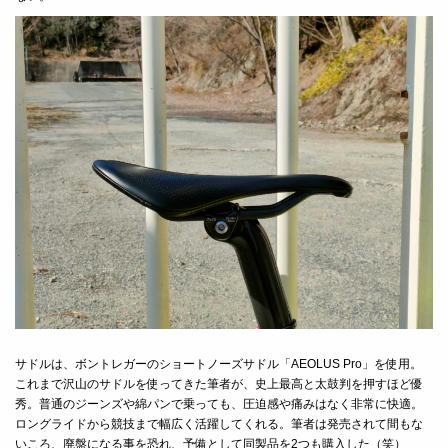
サドルは、ボントレガーのショートノーズサドル「AEOLUS Pro」を使用。
これまで沢山のサドルを使ってきた筆者が、史上最高と太鼓判を押すほど優
秀。普通のジーンズや綿パンで乗っても、圧迫感や痛みはなく非常に快適。
ロングライドから競技まで幅広く活躍してくれる。筆者は発売されて間もな
いころ、廃盤になる事を恐れ、予備として同製品を2つも購入した（笑）