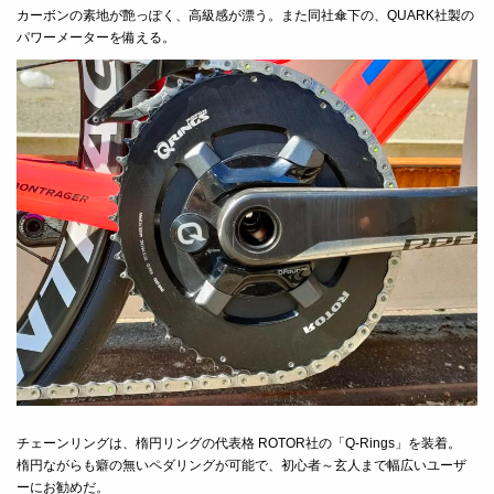
カーボンの素地が艶っぽく、高級感が漂う。また同社傘下の、QUARK社製の
パワーメーターを備える。
チェーンリングは、楕円リングの代表格 ROTOR社の「Q-Rings」を装着。
楕円ながらも癖の無いペダリングが可能で、初心者～玄人まで幅広いユーザ
ーにお勧めだ。