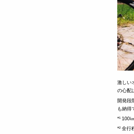
激しい
の心配
開発段
も納得
*
¹ 1
*² 