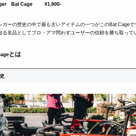
ager Bat Cage ¥1,900‐
レガーの歴史の中で最も古いアイテムの一つがこの
Bat Cage
で
知る名品としてプロ・アマ問わずユーザーの信頼を勝ち取って
とは
Cage
歴史