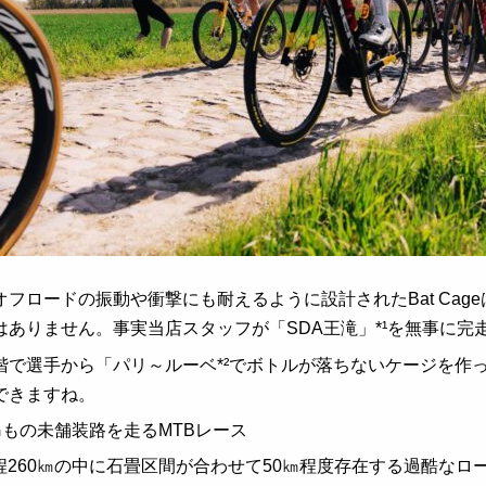
オフロードの振動や衝撃にも耐えるように設計された
Bat Cage
はありません。事実当店スタッフが「SDA王滝」*¹を無事に完
階で選手から「パリ～ルーベ*²でボトルが落ちないケージを作
できますね。
00㎞もの未舗装路を走るMTBレース
全行程260㎞の中に石畳区間が合わせて50㎞程度存在する過酷な