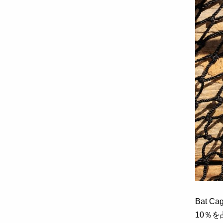
Bat Ca
10
％を