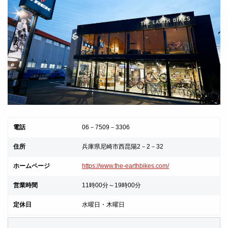
電話
06－7509－3306
住所
兵庫県尼崎市西昆陽2－2－32
ホームページ
https://www.the-earthbikes.com/
営業時間
11時00分～19時00分
定休日
水曜日・木曜日