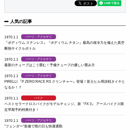
人気の記事
1970.1.1
パーツ・アクセサリ
『ポディウム ステンレス』『ポディウム チタン』最高の保冷力を備えた真空
断熱サイクルボトル
1970.1.1
パーツ・アクセサリ
最新のチューブはこう畳む！予備チューブの優しい畳み方
1970.1.1
パーツ・アクセサリ
PIRELLI 『P ZERO RACE RS クリンチャー』登場！富士ヒル用決戦タイヤと
なるか！？
1970.1.1
バイク
ベストセラークロスバイクがモデルチェンジ。新『FX 3』 アースバイクス限
定早期予約特典付き！
1970.1.1
パーツ・アクセサリ
”フェンダー”装備で雨の日も快適通勤