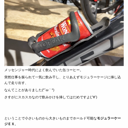
メッセンジャー時代によく飲んでいた缶コーヒー。
突然仕事を振られて一気に飲み干し、とりあえずモジュラーケージに挿し込
んで走り出す、
なんてことがありました(*´ω｀*)
さすがにスカスカなので飲みかけを挿してはだめですよ(;’∀’)
ということで小さいものから大きいものまでホールド可能な
モジュラーケー
ジＥＸ
。