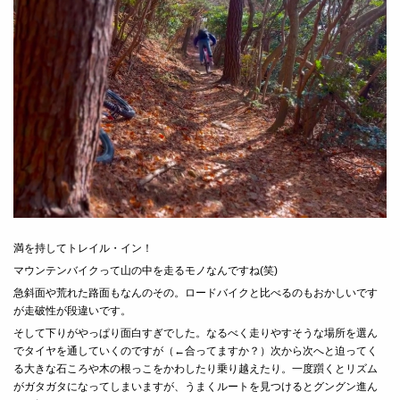
満を持してトレイル・イン！
マウンテンバイクって山の中を走るモノなんですね
(
笑
)
急斜面や荒れた路面もなんのその。ロードバイクと比べるのもおかしいです
が走破性が段違いです。
そして下りがやっぱり面白すぎでした。なるべく走りやすそうな場所を選ん
でタイヤを通していくのですが（←合ってますか？）次から次へと迫ってく
る大きな石ころや木の根っこをかわしたり乗り越えたり。一度躓くとリズム
がガタガタになってしまいますが、うまくルートを見つけるとグングン進ん