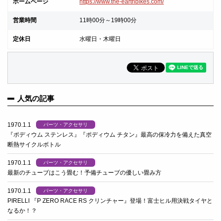
ホームページ
https://www.the-earthbikes.com/
営業時間
11時00分～19時00分
定休日
水曜日・木曜日
人気の記事
1970.1.1
パーツ・アクセサリ
『ポディウム ステンレス』『ポディウム チタン』最高の保冷力を備えた真空
断熱サイクルボトル
1970.1.1
パーツ・アクセサリ
最新のチューブはこう畳む！予備チューブの優しい畳み方
1970.1.1
パーツ・アクセサリ
PIRELLI 『P ZERO RACE RS クリンチャー』登場！富士ヒル用決戦タイヤと
なるか！？