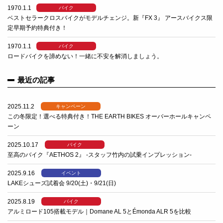
1970.1.1
バイク
ベストセラークロスバイクがモデルチェンジ。新『FX 3』 アースバイクス限
定早期予約特典付き！
1970.1.1
バイク
ロードバイクを諦めない！一緒に不安を解消しましょう。
最近の記事
2025.11.2
キャンペーン
この冬限定！選べる特典付き！THE EARTH BIKES オーバーホールキャンペ
ーン
2025.10.17
バイク
至高のバイク『AETHOS 2』 -スタッフ竹内の試乗インプレッション-
2025.9.16
イベント
LAKEシューズ試着会 9/20(土)・9/21(日)
2025.8.19
バイク
アルミロード105搭載モデル｜Domane AL 5とÉmonda ALR 5を比較