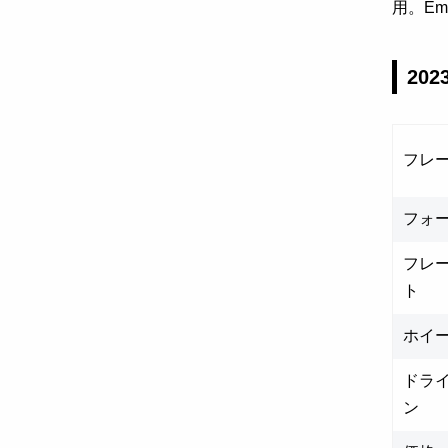
用。É
202
フレ
フォ
フレー
ト
ホイ
ドラ
ン