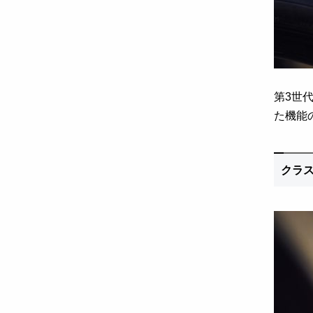
第3世
た機能
クラ