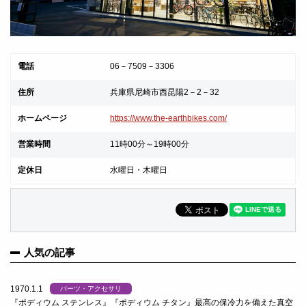
電話
06－7509－3306
住所
兵庫県尼崎市西昆陽2－2－32
ホームページ
https://www.the-earthbikes.com/
営業時間
11時00分～19時00分
定休日
水曜日・木曜日
人気の記事
1970.1.1
パーツ・アクセサリ
『ポディウム ステンレス』『ポディウム チタン』最高の保冷力を備えた真空