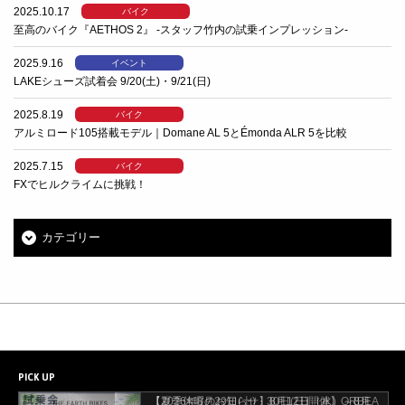
2025.10.17
バイク
至高のバイク『AETHOS 2』 -スタッフ竹内の試乗インプレッション-
2025.9.16
イベント
LAKEシューズ試着会 9/20(土)・9/21(日)
2025.8.19
バイク
アルミロード105搭載モデル｜Domane AL 5とÉmonda ALR 5を比較
2025.7.15
バイク
FXでヒルクライムに挑戦！
カテゴリー
PICK UP
【2026年8月29日(土)・30日(日)開催】ORBEA