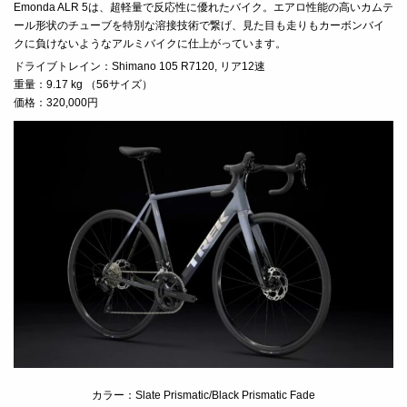
Emonda ALR 5は、超軽量で反応性に優れたバイク。エアロ性能の高いカムテ
ール形状のチューブを特別な溶接技術で繋げ、見た目も走りもカーボンバイ
クに負けないようなアルミバイクに仕上がっています。
ドライブトレイン：
Shimano 105 R7120, リア12速
重量：
9.17 kg （56サイズ）
価格：320,000円
カラー：Slate Prismatic/Black Prismatic Fade