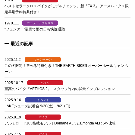
1970.1.1
ベストセラークロスバイクがモデルチェンジ。新『FX 3』 アースバイクス限
定早期予約特典付き！
1970.1.1
パーツ・アクセサリ
”フェンダー”装備で雨の日も快適通勤
最近の記事
2025.11.2
キャンペーン
この冬限定！選べる特典付き！THE EARTH BIKES オーバーホールキャンペ
ーン
2025.10.17
バイク
至高のバイク『AETHOS 2』 -スタッフ竹内の試乗インプレッション-
2025.9.16
イベント
LAKEシューズ試着会 9/20(土)・9/21(日)
2025.8.19
バイク
アルミロード105搭載モデル｜Domane AL 5とÉmonda ALR 5を比較
2025.7.15
バイク