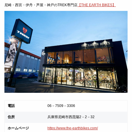
尼崎・西宮・伊丹・芦屋・神戸のTREK専門店
【THE EARTH BIKES】
電話
06－7509－3306
住所
兵庫県尼崎市西昆陽2－2－32
ホームページ
https://www.the-earthbikes.com/