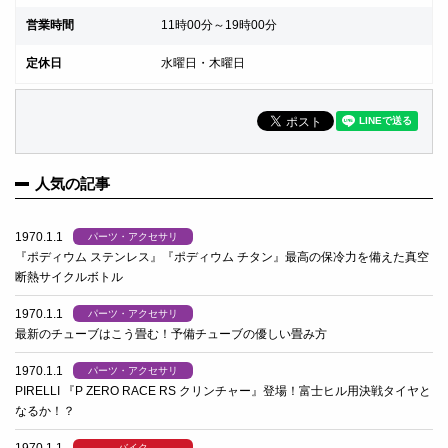
営業時間
11時00分～19時00分
定休日
水曜日・木曜日
人気の記事
1970.1.1
パーツ・アクセサリ
『ポディウム ステンレス』『ポディウム チタン』最高の保冷力を備えた真空
断熱サイクルボトル
1970.1.1
パーツ・アクセサリ
最新のチューブはこう畳む！予備チューブの優しい畳み方
1970.1.1
パーツ・アクセサリ
PIRELLI 『P ZERO RACE RS クリンチャー』登場！富士ヒル用決戦タイヤと
なるか！？
バイク