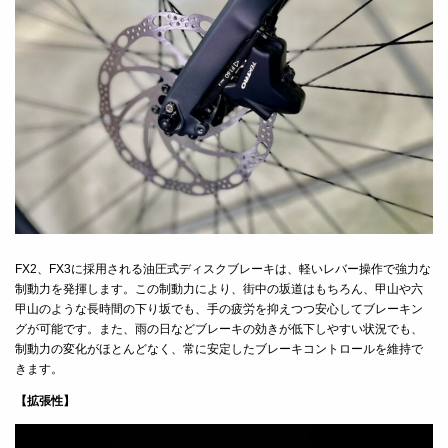
FX2、FX3に採用される油圧式ディスクブレーキは、軽いレバー操作で強力な
制動力を発揮します。この制動力により、街中の坂道はもちろん、甲山や六
甲山のような長時間の下り坂でも、手の疲労を抑えつつ安心してブレーキン
グが可能です。また、雨の日などブレーキの効きが低下しやすい状況でも、
制動力の変化がほとんどなく、常に安定したブレーキコントロールを維持で
きます。
【拡張性】