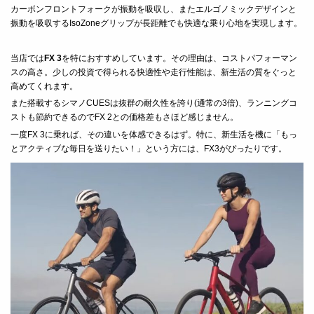
カーボンフロントフォークが振動を吸収し、またエルゴノミックデザインと
振動を吸収する
IsoZone
グリップが長距離でも快適な乗り心地を実現します。
当店では
FX 3
を特におすすめしています。その理由は、コストパフォーマン
スの高さ。少しの投資で得られる快適性や走行性能は、新生活の質をぐっと
高めてくれます。
また搭載するシマノ
CUES
は抜群の耐久性を誇り
(
通常の
3
倍
)
、ランニングコ
ストも節約できるので
FX 2
との価格差もさほど感じません。
一度
FX 3
に乗れば、その違いを体感できるはず。特に、新生活を機に「もっ
とアクティブな毎日を送りたい！」という方には、
FX3
がぴったりです。